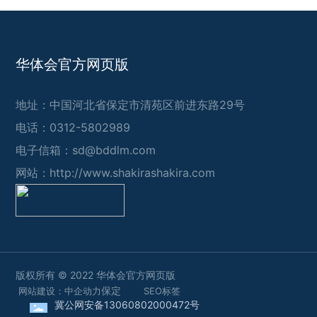
华体会官方网页版
地址：中国河北省保定市清苑区前进东路29号
电话：0312-5802989
电子信箱：sd@bddlm.com
网站：
http://www.shakirashakira.com
版权所有 © 2022 华体会官方网页版
保定
网站建设：中企动力
SEO标签
冀公网安备13060802000472号