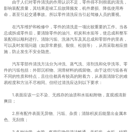
由于人们对零件清洗的作用认识不足，零件得不到彻底的清洗，
影响装配质量，其结果是竣工后故障频发，机件磨损、降低使用寿
命，甚至引起交通事故。所以零件清洗应当引起驾修人员的重视。
在汽车维护和检修中，零件的清洗是一项比较重要的工作。当各
总成拆成零件后，要清除零件的油污、积炭和水垢等，使总成和整车
装配得以顺利进行。清除污垢、洗涤汽车及其总成和零部件的里表，
可以及时发现问题（如异常磨损、裂痕、松脱等），从而采取相应措
施，防止发生不安全隐患。
汽车零部件清洗方法分为冲洗、蒸气洗、溶剂洗和化学洗等。零
件的污垢包括：外部沉积物、润滑材料的残留物。由于这些污垢各有
不同的性质和特点，且往往都具有较高的附着力，从表面清除它的难
易程度和方法不尽相同。但经过清洗应达到以下要求：
1.表面应该一尘不染、无残存的油渍和水垢粘附物，直观感清新
爽目；
2.所有配件表面无异物、污垢、杂质；清除积炭后能显出金属本
色、无刮痕；
3.各种油管、水管、气管应确保清洁畅通，无积炭、水垢、结胶