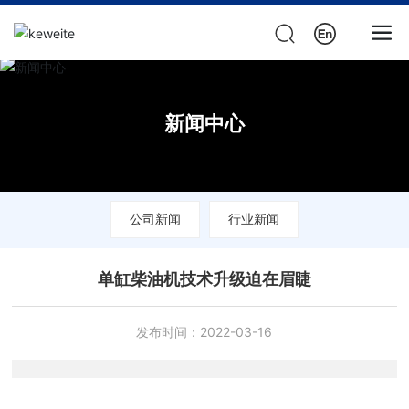
新闻中心
公司新闻
行业新闻
单缸柴油机技术升级迫在眉睫
发布时间：
2022-03-16