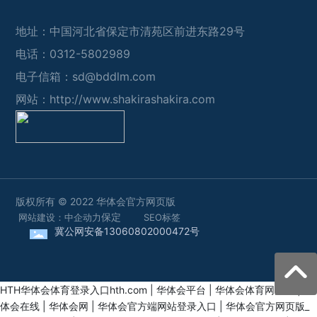
地址：中国河北省保定市清苑区前进东路29号
电话：0312-5802989
电子信箱：sd@bddlm.com
网站：
http://www.shakirashakira.com
版权所有 © 2022 华体会官方网页版
保定
网站建设：中企动力
SEO标签
冀公网安备13060802000472号
HTH华体会体育登录入口hth.com
|
华体会平台
|
华体会体育网页版
|
华
体会在线
|
华体会网
|
华体会官方端网站登录入口
|
华体会官方网页版_